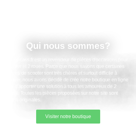
Qui nous sommes?
Scoot-cass.fr
est un revendeur de pièces d'occasions pour
scooter et 2 roues. Parce que nous savons que certaines
pièces de scooter sont très chères et surtout difficile à
trouver, nous avons décidé de crée notre boutique en ligne
afin d'apporter une solution à tous les amoureux de 2
roues. Toutes les pièces proposées sur notre site sont
100% originales.
Visiter notre boutique