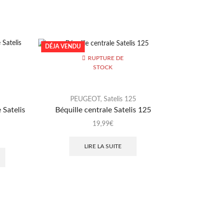
DÉJA VENDU
RUPTURE DE
STOCK
PEUGEOT
,
Satelis 125
P
 Satelis
Béquille centrale Satelis 125
Balancie
19,99
€
LIRE LA SUITE