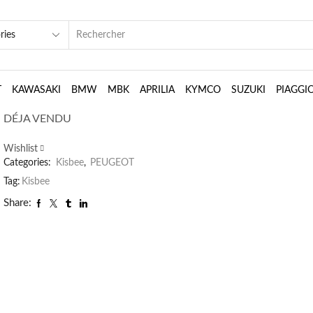
Peugeot kisbee : Commodo
SEARCH
INPUT
gauche
T
13,99
KAWASAKI
€
BMW
MBK
APRILIA
KYMCO
SUZUKI
PIAGGI
DÉJA VENDU
Wishlist
Categories:
Kisbee
,
PEUGEOT
Tag:
Kisbee
Share: