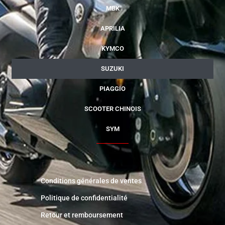
MBK
APRILIA
KYMCO
SUZUKI
PIAGGIO
SCOOTER CHINOIS
SYM
r
Conditions générales de ventes
Politique de confidentialité
Retour et remboursement