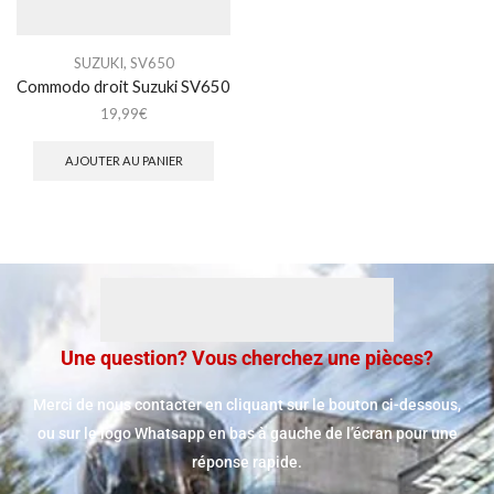
SUZUKI
,
SV650
Commodo droit Suzuki SV650
19,99
€
AJOUTER AU PANIER
Une question? Vous cherchez une pièces?
Merci de nous contacter en cliquant sur le bouton ci-dessous,
ou sur le logo Whatsapp en bas à gauche de l’écran pour une
réponse rapide.