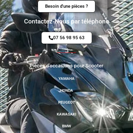
Besoin d'une pièces ?
Contactez-Nous par téléphone
07 56 98 95 63
Pièces d'occasions pour Scooter
YAMAHA
HONDA
PEUGEOT
KAWASAKI
BMW