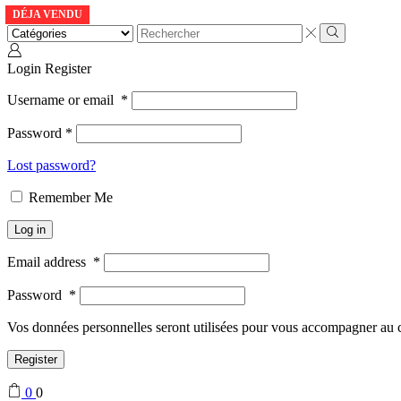
DÉJA VENDU
Login
Register
Username or email
*
Password
*
Lost password?
Remember Me
Log in
Email address
*
Password
*
Vos données personnelles seront utilisées pour vous accompagner au cou
Register
0
0