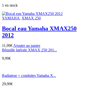
1 en stock
YAMAHA
,
XMAX 250
Bocal eau Yamaha XMAX250
2012
11,99
€
Ajouter au panier
Béquille latérale XMAX 250 201...
9,99
€
Radiateur + conduites Yamaha X...
29,99
€