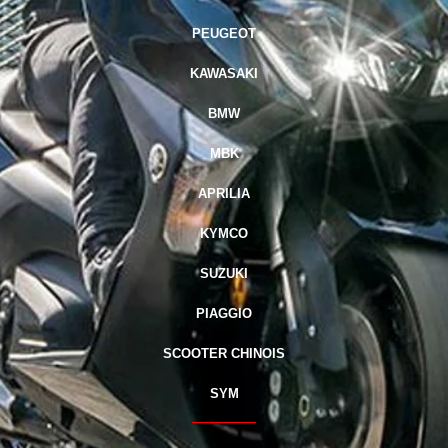
PEUGEOT
KAWASAKI
BMW
MBK
APRILIA
KYMCO
SUZUKI
PIAGGIO
SCOOTER CHINOIS
SYM