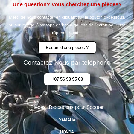
Une question? Vous cherchez une pièces?
Merci de nous contacter en cliquant sur le bouton ci-dessous,
ou sur le logo Whatsapp en bas à gauche de l’écran pour une
réponse rapide.
Besoin d'une pièces ?
Contactez-Nous par téléphone
07 56 98 95 63
Pièces d'occasions pour Scooter
YAMAHA
HONDA