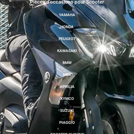
Pièces d'occasions pour Scooter
YAMAHA
HONDA
PEUGEOT
KAWASAKI
BMW
MBK
APRILIA
KYMCO
SUZUKI
PIAGGIO