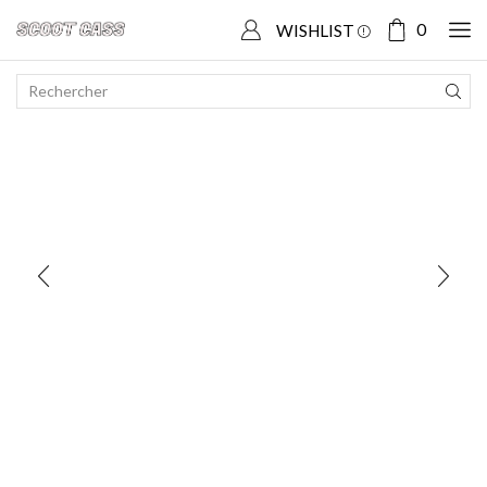
Accueil
Boutique
SCOOTER CHINOIS
Vastro R-One
0
WISHLIST