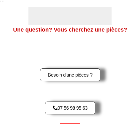
Une question? Vous cherchez une pièces?
Merci de nous contacter en cliquant sur le bouton ci-dessous,
ou sur le logo Whatsapp en bas à gauche de l’écran pour une
réponse rapide.
Besoin d'une pièces ?
Contactez-Nous par téléphone
07 56 98 95 63
Pièces d'occasions pour Scooter