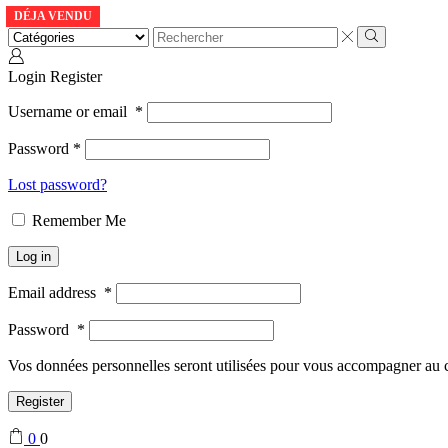
DÉJA VENDU
DÉJA VENDU
Login
Register
Username or email
*
Password
*
Lost password?
Remember Me
Log in
Email address
*
Password
*
Vos données personnelles seront utilisées pour vous accompagner au cou
Register
0
0