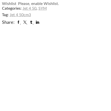
Gauche
Wishlist
Please, enable Wishlist.
et
Categories:
Jet 4 50
,
SYM
Droit
Tag:
Jet 4 50cm3
SYM
Facebook
Twitter
Tumblr
Linkedin
Share:
JET4
50