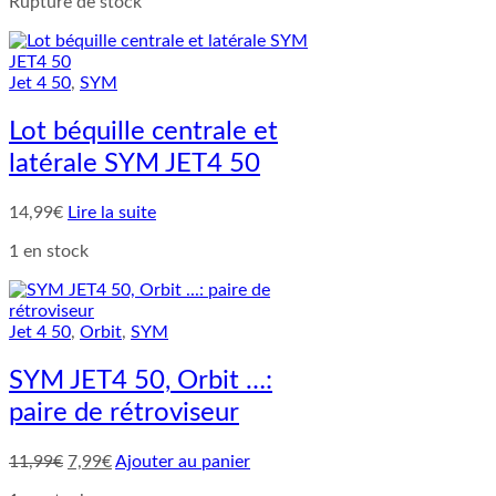
Rupture de stock
Jet 4 50
,
SYM
Lot béquille centrale et
latérale SYM JET4 50
14,99
€
Lire la suite
1 en stock
Jet 4 50
,
Orbit
,
SYM
SYM JET4 50, Orbit …:
paire de rétroviseur
Le
Le
11,99
€
7,99
€
Ajouter au panier
prix
prix