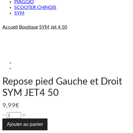
PIAGGIO
SCOOTER CHINOIS
SYM
Accueil
Boutique
SYM
Jet 4 50
Repose pied Gauche et Droit
SYM JET4 50
9,99
€
quantité
de
Ajouter au panier
Repose
pied