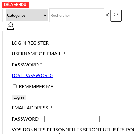
DÉJA VENDU
DÉJA VENDU
DÉJA VENDU
DÉJA VENDU
SEARCH
Search
INPUT
LOGIN
REGISTER
USERNAME OR EMAIL
*
PASSWORD
*
LOST PASSWORD?
REMEMBER ME
Log in
EMAIL ADDRESS
*
PASSWORD
*
VOS DONNÉES PERSONNELLES SERONT UTILISÉES POU