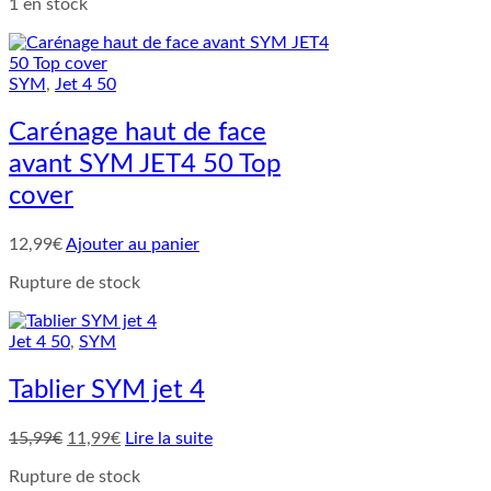
1 en stock
initial
actuel
était :
est :
11,99€.
7,99€.
SYM
,
Jet 4 50
Carénage haut de face
avant SYM JET4 50 Top
cover
12,99
€
Ajouter au panier
Rupture de stock
Jet 4 50
,
SYM
Tablier SYM jet 4
Le
Le
15,99
€
11,99
€
Lire la suite
prix
prix
Rupture de stock
initial
actuel