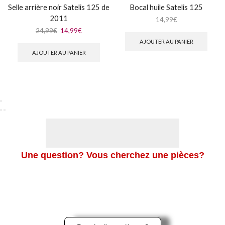
Selle arrière noir Satelis 125 de
Bocal huile Satelis 125
2011
14,99
€
24,99
€
14,99
€
AJOUTER AU PANIER
AJOUTER AU PANIER
Une question? Vous cherchez une pièces?
Merci de nous contacter en cliquant sur le bouton ci-dessous,
ou sur le logo Whatsapp en bas à gauche de l’écran pour une
réponse rapide.