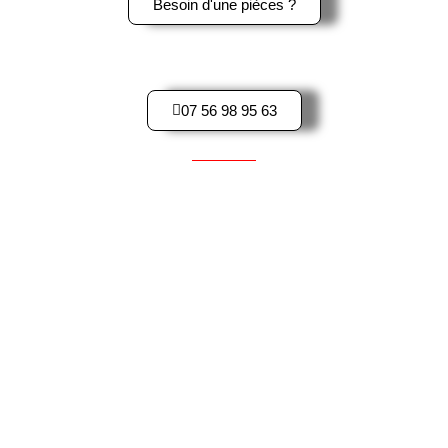
Besoin d'une pièces ?
Contactez-Nous par téléphone
07 56 98 95 63
Pièces d'occasions pour Scooter
YAMAHA
HONDA
PEUGEOT
KAWASAKI
BMW
MBK