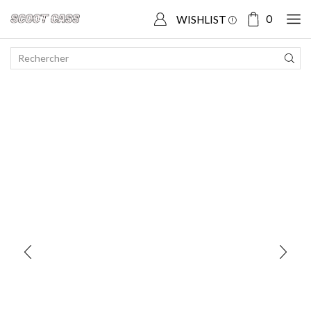
Accueil
Boutique
PEUGEOT
Kisbee
0
WISHLIST