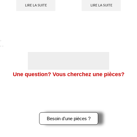
LIRE LA SUITE
LIRE LA SUITE
Une question? Vous cherchez une pièces?
Merci de nous contacter en cliquant sur le bouton ci-dessous,
ou sur le logo Whatsapp en bas à gauche de l’écran pour une
réponse rapide.
Besoin d'une pièces ?
Contactez-Nous par téléphone