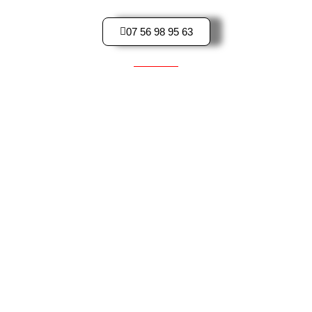
07 56 98 95 63
Pièces d'occasions pour Scooter
YAMAHA
HONDA
PEUGEOT
KAWASAKI
BMW
MBK
APRILIA