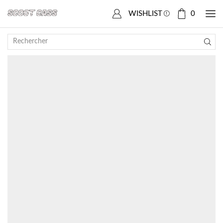
Accueil
Boutique
SCOOTER CHINOIS
Baotian
WISHLIST
0