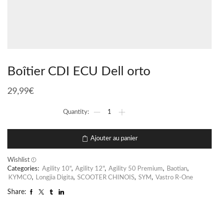
Boîtier CDI ECU Dell orto
29,99
€
Ajouter au panier
Wishlist
Categories:
Agility 10"
,
Agility 12"
,
Agility 50 Premium
,
Baotian
,
KYMCO
,
Longjia Digita
,
SCOOTER CHINOIS
,
SYM
,
Vastro R-One
Share: