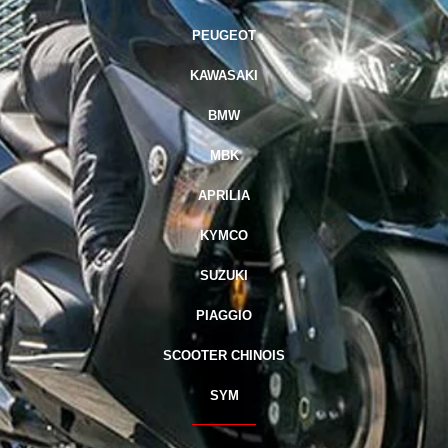
PEUGEOT
KAWASAKI
BMW
MBK
APRILIA
KYMCO
SUZUKI
PIAGGIO
SCOOTER CHINOIS
SYM