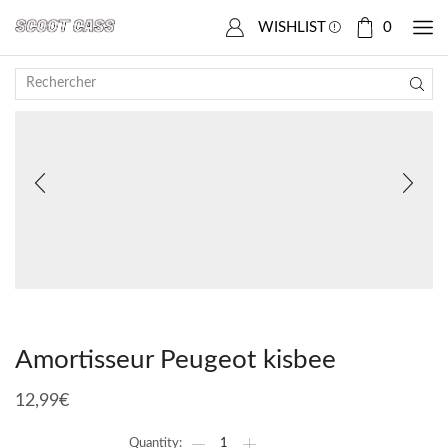
Accueil
Boutique
PEUGEOT
Kisbee
WISHLIST
0
Amortisseur Peugeot kisbee
12,99
€