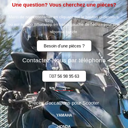
Une question? Vous cherchez une pièces?
Merci de nous contacter en cliquant sur le bouton ci-dessous,
ou sur le logo Whatsapp en bas à gauche de l’écran pour une
réponse rapide.
Besoin d'une pièces ?
Contactez-Nous par téléphone
07 56 98 95 63
Pièces d'occasions pour Scooter
YAMAHA
HONDA