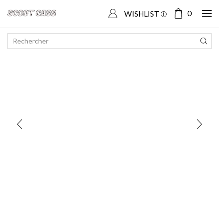
Accueil
Boutique
SCOOTER CHINOIS
Vastro Gecko
0
WISHLIST