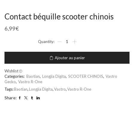
Contact béquille scooter chinois
6,99
€
Ajouter au panier
Wishlist
Categories:
Baotian
,
Longjia Digita
,
SCOOTER CHINOIS
,
Vastro
Gecko
,
Vastro R-One
Tags:
Baotian
,
Longjia Digita
,
Vastro
,
Vastro R-One
Share: