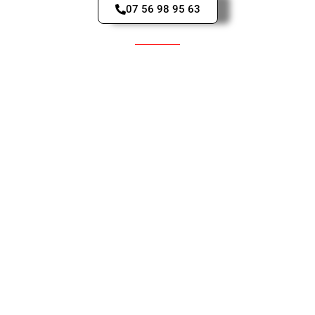
07 56 98 95 63
Pièces d'occasions pour Scooter
YAMAHA
HONDA
PEUGEOT
KAWASAKI
BMW
MBK
APRILIA
KYMCO