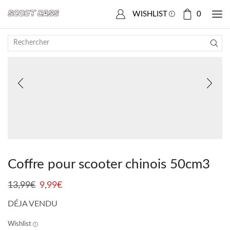
Accueil
Boutique
SCOOTER CHINOIS
Baotian
WISHLIST
0
SALE
Coffre pour scooter chinois 50cm3
13,99
€
9,99
€
DÉJA VENDU
Wishlist