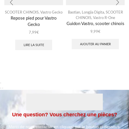
SCOOTER CHINOIS
,
Vastro Gecko
Baotian
,
Longjia Digita
,
SCOOTER
Repose pied pour Vastro
CHINOIS
,
Vastro R-One
Guidon Vastro, scooter chinois
Gecko
9,99
€
7,99
€
AJOUTER AU PANIER
LIRE LA SUITE
Une question? Vous cherchez une pièces?
Merci de nous contacter en cliquant sur le bouton ci-dessous,