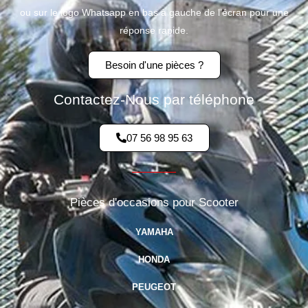
ou sur le logo Whatsapp en bas à gauche de l’écran pour une
réponse rapide.
Besoin d'une pièces ?
Contactez-Nous par téléphone
07 56 98 95 63
Pièces d'occasions pour Scooter
YAMAHA
HONDA
PEUGEOT