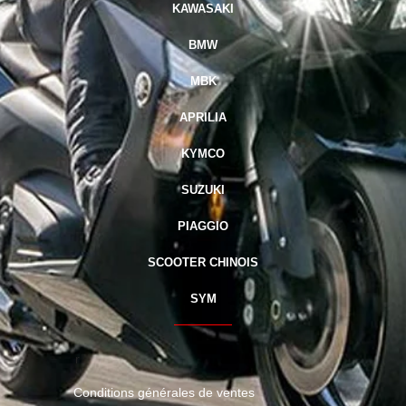
KAWASAKI
BMW
MBK
APRILIA
KYMCO
SUZUKI
PIAGGIO
SCOOTER CHINOIS
SYM
r
Conditions générales de ventes