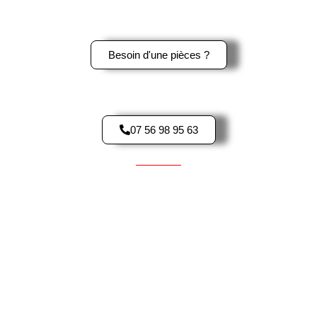
ou sur le logo Whatsapp en bas à gauche de l’écran pour une
réponse rapide.
Besoin d'une pièces ?
Contactez-Nous par téléphone
07 56 98 95 63
Pièces d'occasions pour Scooter
YAMAHA
HONDA
PEUGEOT
KAWASAKI