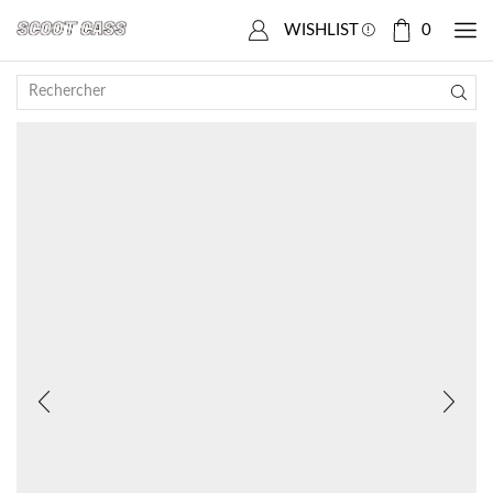
Accueil
Boutique
HONDA
FES-Swing
WISHLIST
0