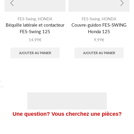
FES-Swing
,
HONDA
FES-Swing
,
HONDA
Béquille latérale et contacteur
Couvre-guidon FES-SWING
FES-Swing 125
Honda 125
14,99
€
9,99
€
AJOUTER AU PANIER
AJOUTER AU PANIER
Une question? Vous cherchez une pièces?
Merci de nous contacter en cliquant sur le bouton ci-dessous,