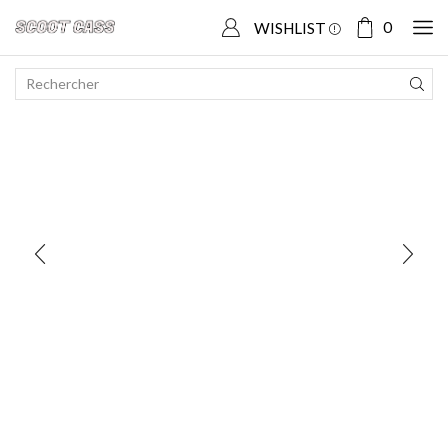
Accueil
Boutique
MBK
Flipper 50
0
WISHLIST