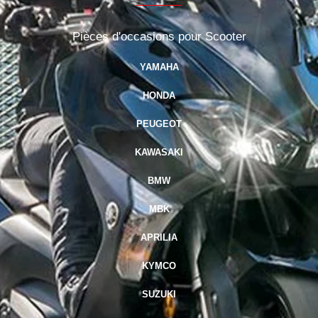
Pièces d'occasions pour Scooter
YAMAHA
HONDA
PEUGEOT
KAWASAKI
BMW
MBK
APRILIA
KYMCO
SUZUKI